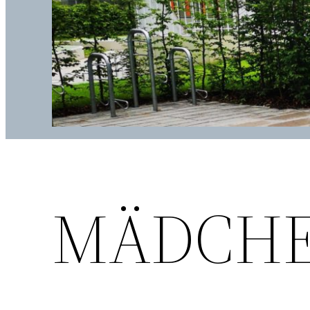
MÄDCHE