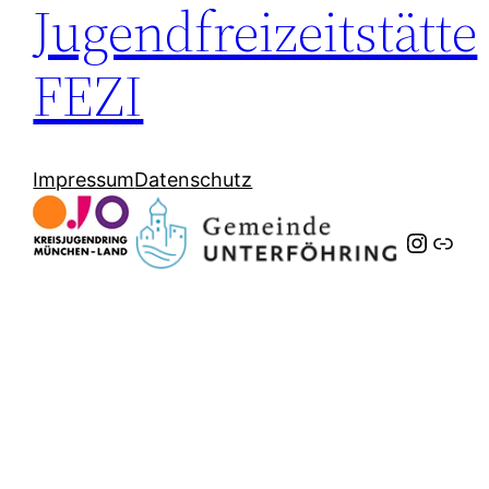
Jugendfreizeitstätte
FEZI
Impressum
Datenschutz
Instag
Link